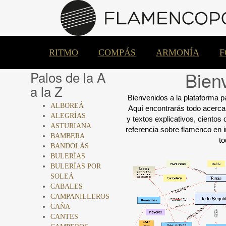
RITMO
COMPÁS
ARMONÍA
F
Bien
Palos de la A
a la Z
Bienvenidos a la plataforma p
ALBOREÁ
Aquí encontrarás todo acerc
ALEGRÍAS
y
textos explicativos,
cientos 
ASTURIANA
referencia
sobre flamenco
en 
BAMBERA
to
BANDOLÁS
BULERÍAS
BULERÍAS POR
SOLEÁ
CABALES
CAMPANILLEROS
CAÑA
CANTES